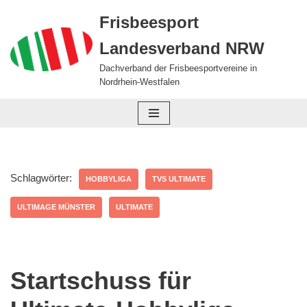
Frisbeesport
Zum
Landesverband NRW
Inhalt
springen
Dachverband der Frisbeesportvereine in
Nordrhein-Westfalen
Schlagwörter:
HOBBYLIGA
TVS ULTIMATE
ULTIMAGE MÜNSTER
ULTIMATE
Startschuss für