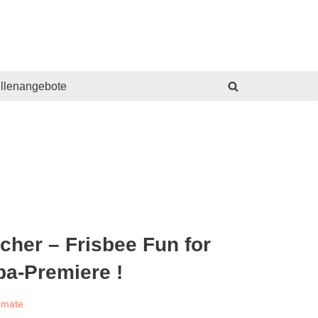
ellenangebote
her – Frisbee Fun for
pa-Premiere !
timate