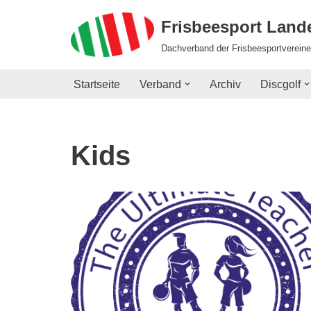
Frisbeesport Lan
Zum
Dachverband der Frisbeesportvereine
Inhalt
springen
Startseite
Verband
Archiv
Discgolf
Kids