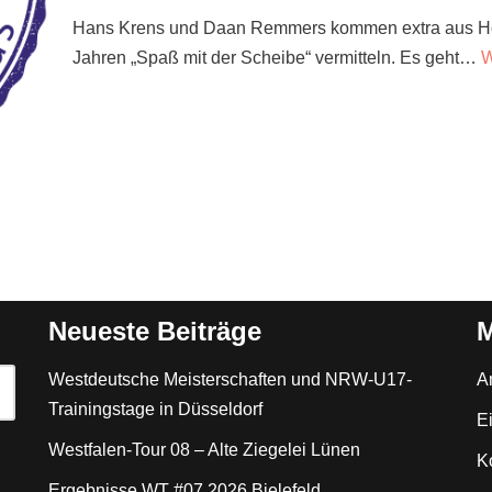
Hans Krens und Daan Remmers kommen extra aus Hol
Jahren „Spaß mit der Scheibe“ vermitteln. Es geht…
W
Neueste Beiträge
M
Westdeutsche Meisterschaften und NRW-U17-
A
Trainingstage in Düsseldorf
E
Westfalen-Tour 08 – Alte Ziegelei Lünen
K
Ergebnisse WT #07 2026 Bielefeld