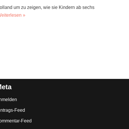
land um zu zeigen, wie sie Kindern ab sechs
eiterlesen »
eta
nmelden
intrags-Feed
ommentar-Feed