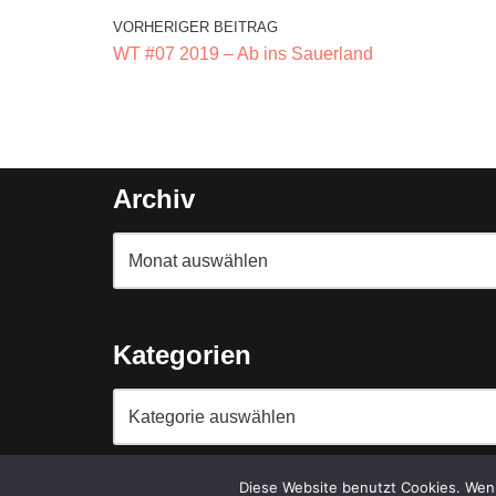
VORHERIGER BEITRAG
WT #07 2019 – Ab ins Sauerland
Archiv
Kategorien
Diese Website benutzt Cookies. Wenn
Copyright {current_year} -{site_title}