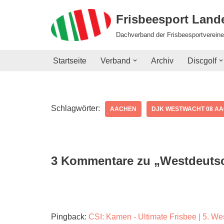
Frisbeesport Lan
Zum
Dachverband der Frisbeesportvereine
Inhalt
springen
Startseite
Verband
Archiv
Discgolf
Schlagwörter:
AACHEN
DJK WESTWACHT 08 A
3 Kommentare zu „Westdeutsc
Pingback:
CSI: Kamen - Ultimate Frisbee | 5. We