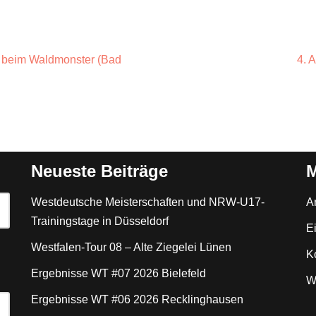
 beim Waldmonster (Bad
4. 
Neueste Beiträge
M
Westdeutsche Meisterschaften und NRW-U17-
A
Trainingstage in Düsseldorf
E
Westfalen-Tour 08 – Alte Ziegelei Lünen
K
Ergebnisse WT #07 2026 Bielefeld
W
Ergebnisse WT #06 2026 Recklinghausen