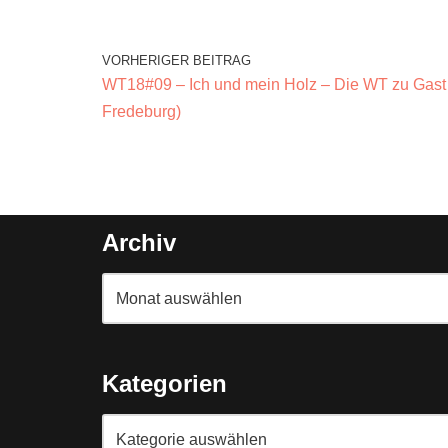
VORHERIGER BEITRAG
WT18#09 – Ich und mein Holz – Die WT zu Gast
Fredeburg)
Archiv
Kategorien