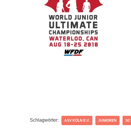
Schlagwörter:
ASV KÖLN E.V.
JUNIOREN
SC