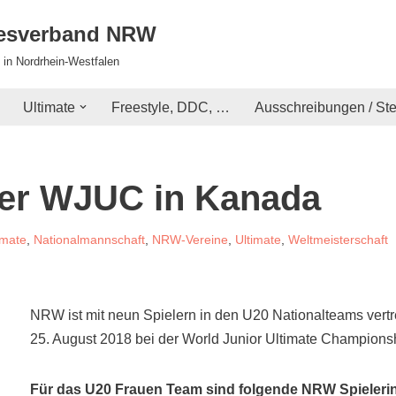
desverband NRW
 in Nordrhein-Westfalen
Ultimate
Freestyle, DDC, …
Ausschreibungen / St
der WJUC in Kanada
imate
,
Nationalmannschaft
,
NRW-Vereine
,
Ultimate
,
Weltmeisterschaft
NRW ist mit neun Spielern in den U20 Nationalteams vert
25. August 2018 bei der World Junior Ultimate Champions
Für das U20 Frauen Team sind folgende NRW Spielerin