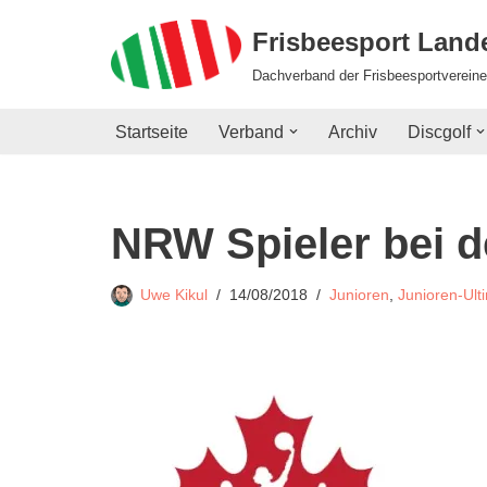
Frisbeesport Lan
Zum
Dachverband der Frisbeesportvereine
Inhalt
springen
Startseite
Verband
Archiv
Discgolf
NRW Spieler bei 
Uwe Kikul
14/08/2018
Junioren
,
Junioren-Ult