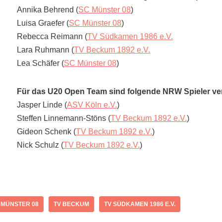
Annika Behrend (
SC Münster 08
)
Luisa Graefer (
SC Münster 08
)
Rebecca Reimann (
TV Südkamen 1986 e.V.
Lara Ruhmann (
TV Beckum 1892 e.V.
Lea Schäfer (
SC Münster 08
)
Für das U20 Open Team sind folgende NRW Spieler ver
Jasper Linde (
ASV Köln e.V.
)
Steffen Linnemann-Stöns (
TV Beckum 1892 e.V.
)
Gideon Schenk (
TV Beckum 1892 e.V.
)
Nick Schulz (
TV Beckum 1892 e.V.
)
 MÜNSTER 08
TV BECKUM
TV SÜDKAMEN 1986 E.V.