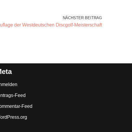
NÄCHSTER BEITRAG
Auflage der Westdeutschen Discgolf-Meisterschaft
eta
nmelden
intrags-Feed
ommentar-Feed
ordPress.org